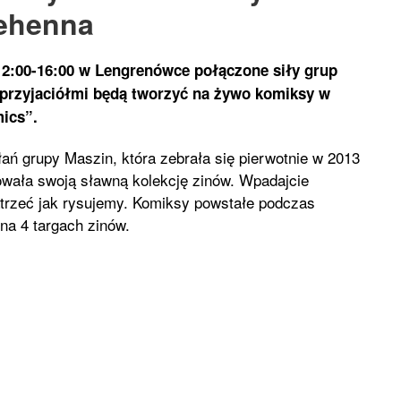
ehenna
12:00-16:00 w Lengrenówce połączone siły grup
 przyjaciółmi będą tworzyć na żywo komiksy w
ics”.
łań grupy Maszin, która zebrała się pierwotnie w 2013
owała swoją sławną kolekcję zinów. Wpadajcie
trzeć jak rysujemy. Komiksy powstałe podczas
na 4 targach zinów.