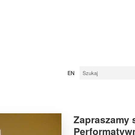
EN
Type 2 or more character
Zapraszamy s
Performatyw