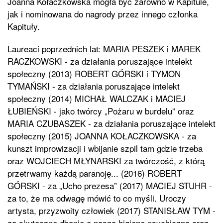
Joanna Kołaczkowska mogła być zarówno w Kapitule,
jak i nominowana do nagrody przez innego członka
Kapituły.
Laureaci poprzednich lat: MARIA PESZEK i MAREK
RACZKOWSKI - za działania poruszające intelekt
społeczny (2013) ROBERT GÓRSKI i TYMON
TYMAŃSKI - za działania poruszające intelekt
społeczny (2014) MICHAŁ WALCZAK i MACIEJ
ŁUBIEŃSKI - jako twórcy „Pożaru w burdelu” oraz
MARIA CZUBASZEK - za działania poruszające intelekt
społeczny (2015) JOANNA KOŁACZKOWSKA - za
kunszt improwizacji i wbijanie szpil tam gdzie trzeba
oraz WOJCIECH MŁYNARSKI za twórczość, z którą
przetrwamy każdą paranoję... (2016) ROBERT
GÓRSKI - za „Ucho prezesa” (2017) MACIEJ STUHR -
za to, że ma odwagę mówić to co myśli. Uroczy
artysta, przyzwoity człowiek (2017) STANISŁAW TYM -
za skuteczne dbanie o naszą higienę psychiczną oraz