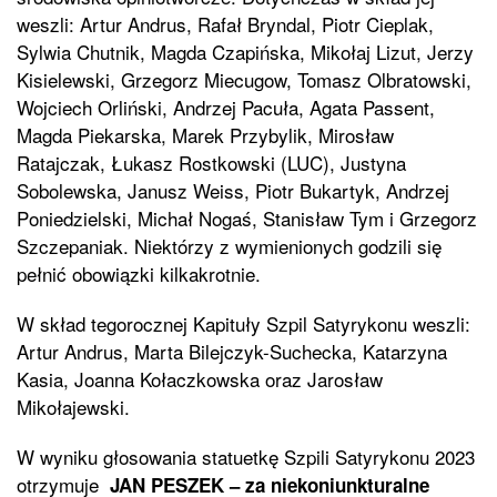
weszli: Artur Andrus, Rafał Bryndal, Piotr Cieplak,
Sylwia Chutnik, Magda Czapińska, Mikołaj Lizut, Jerzy
Kisielewski, Grzegorz Miecugow, Tomasz Olbratowski,
Wojciech Orliński, Andrzej Pacuła, Agata Passent,
Magda Piekarska, Marek Przybylik, Mirosław
Ratajczak, Łukasz Rostkowski (LUC), Justyna
Sobolewska, Janusz Weiss, Piotr Bukartyk, Andrzej
Poniedzielski, Michał Nogaś, Stanisław Tym i Grzegorz
Szczepaniak. Niektórzy z wymienionych godzili się
pełnić obowiązki kilkakrotnie.
W skład tegorocznej Kapituły Szpil Satyrykonu weszli:
Artur Andrus, Marta Bilejczyk-Suchecka, Katarzyna
Kasia, Joanna Kołaczkowska oraz Jarosław
Mikołajewski.
W wyniku głosowania statuetkę Szpili Satyrykonu 2023
otrzymuje
JAN PESZEK – za niekoniunkturalne