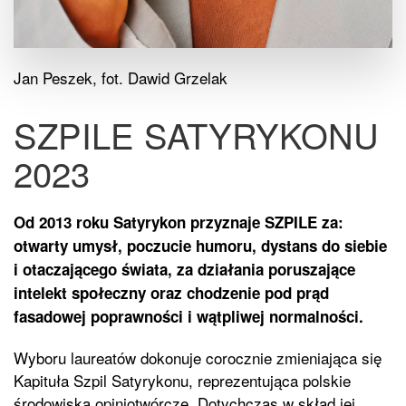
Jan Peszek, fot. Dawid Grzelak
SZPILE SATYRYKONU
2023
Od 2013 roku Satyrykon przyznaje SZPILE za:
otwarty umysł, poczucie humoru, dystans do siebie
i otaczającego świata, za działania poruszające
intelekt społeczny oraz chodzenie pod prąd
fasadowej poprawności i wątpliwej normalności.
Wyboru laureatów dokonuje corocznie zmieniająca się
Kapituła Szpil Satyrykonu, reprezentująca polskie
środowiska opiniotwórcze. Dotychczas w skład jej